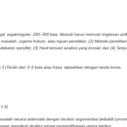
gal, tegak/reguler, 250–300 kata. Abstrak harus memuat ringkasan arti
g masalah, urgensi hukum, atau tujuan penelitian; (2) Metode penelitian
ekatan spesifik); (3) Hasil temuan analisis yang krusial; dan (4) Simp
i 3 (Terdiri dari 3–5 kata atau frasa, dipisahkan dengan tanda koma,
 1.5)
salah secara sistematis dengan struktur argumentasi deduktif (umum
gan mengikuti struktur empat paragraf/bagian utama berikut: