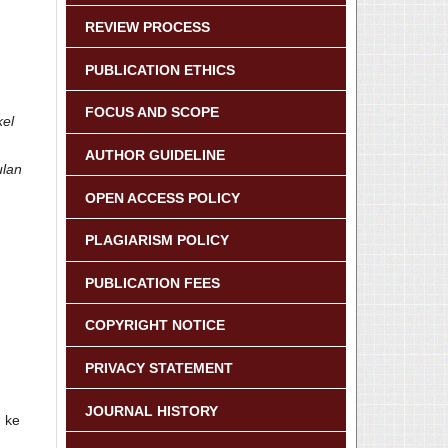
REVIEW PROCESS
PUBLICATION ETHICS
FOCUS AND SCOPE
kel
AUTHOR GUIDELINE
ulan
OPEN ACCESS POLICY
PLAGIARISM POLICY
PUBLICATION FEES
COPYRIGHT NOTICE
PRIVACY STATEMENT
JOURNAL HISTORY
 ke