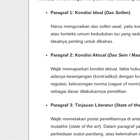
Paragraf 1: Kondisi Ideal (
Das Sollen
)
Harus menguraikan
das sollen
awal, yaitu ko
atau konteks umum kedudukan isu yang sedang
idealnya penting untuk dibahas.
Paragraf 2: Kondisi Aktual (
Das Sein
/ Ma
Wajib memaparkan kondisi aktual, fakta huk
adanya kesenjangan (kontradiksi) dengan kond
regulasi, kekosongan norma (
vague of norm
sebagai dasar dilakukannya penelitian.
Paragraf 3: Tinjauan Literatur (
State of the
Wajib memetakan posisi penelitiannya di antar
mutakhir (
state of the art
). Dalam paragraf 
perbedaan sudut pandang, atau kelemahan dar