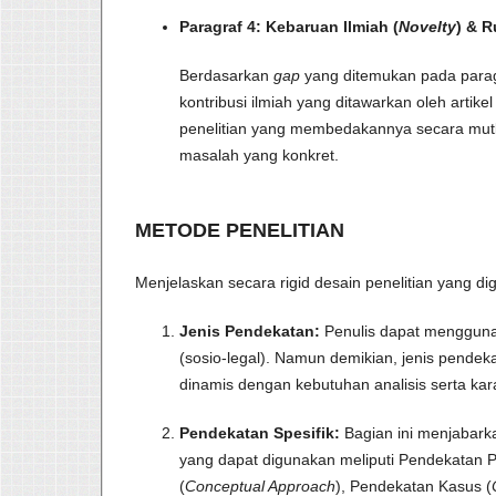
Paragraf 4: Kebaruan Ilmiah (
Novelty
) & 
Berdasarkan
gap
yang ditemukan pada paragr
kontribusi ilmiah yang ditawarkan oleh artike
penelitian yang membedakannya secara mutla
masalah yang konkret.
METODE PENELITIAN
Menjelaskan secara rigid desain penelitian yang d
Jenis Pendekatan:
Penulis dapat menggunak
(sosio-legal). Namun demikian, jenis pendeka
dinamis dengan kebutuhan analisis serta karak
Pendekatan Spesifik:
Bagian ini menjabark
yang dapat digunakan meliputi Pendekatan
(
Conceptual Approach
), Pendekatan Kasus (