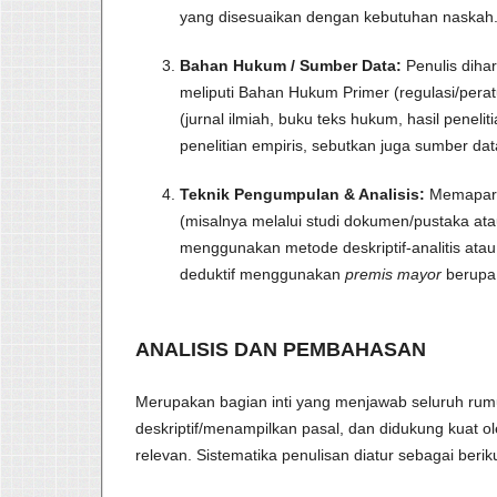
yang disesuaikan dengan kebutuhan naskah.
Bahan Hukum / Sumber Data:
Penulis diha
meliputi Bahan Hukum Primer (regulasi/per
(jurnal ilmiah, buku teks hukum, hasil penel
penelitian empiris, sebutkan juga sumber dat
Teknik Pengumpulan & Analisis:
Memaparka
(misalnya melalui studi dokumen/pustaka ata
menggunakan metode deskriptif-analitis ata
deduktif menggunakan
premis mayor
berupa
ANALISIS DAN PEMBAHASAN
Merupakan bagian inti yang menjawab seluruh rum
deskriptif/menampilkan pasal, dan didukung kuat 
relevan. Sistematika penulisan diatur sebagai beriku