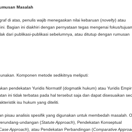
Rumusan Masalah
af di atas, penulis wajib menegaskan nilai kebaruan (
novelty
) atau
l ini. Bagian ini diakhiri dengan pernyataan tegas mengenai fokus/tujua
k dari publikasi-publikasi sebelumnya, atau ditutup dengan rumusan
igunakan. Komponen metode sedikitnya meliputi:
an pendekatan Yuridis Normatif (dogmatik hukum) atau Yuridis Empir
tan ini tidak terbatas pada hal tersebut saja dan dapat disesuaikan se
teristik isu hukum yang diteliti.
an pisau analisis spesifik yang digunakan untuk membedah masalah. O
 Perundang-undangan (
Statute Approach
), Pendekatan Konseptual
Case Approach
), atau Pendekatan Perbandingan (
Comparative Approa