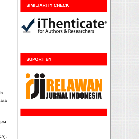
SIMILIARITY CHECK
n
SUPORT BY
is
cara
psi
ch
),