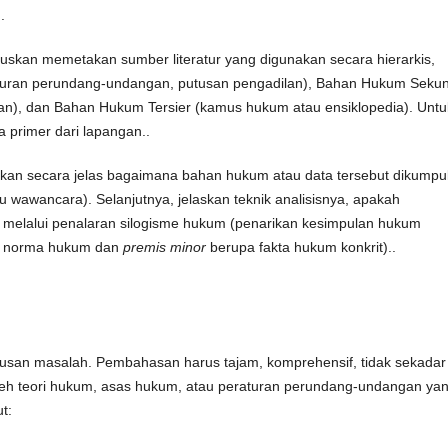
.
ruskan memetakan sumber literatur yang digunakan secara hierarkis,
aturan perundang-undangan, putusan pengadilan), Bahan Hukum Seku
itian), dan Bahan Hukum Tersier (kamus hukum atau ensiklopedia). Untu
a primer dari lapangan..
n secara jelas bagaimana bahan hukum atau data tersebut dikumpu
u wawancara). Selanjutnya, jelaskan teknik analisisnya, apakah
u melalui penalaran silogisme hukum (penarikan kesimpulan hukum
 norma hukum dan
premis minor
berupa fakta hukum konkrit)..
usan masalah. Pembahasan harus tajam, komprehensif, tidak sekadar
oleh teori hukum, asas hukum, atau peraturan perundang-undangan ya
t: