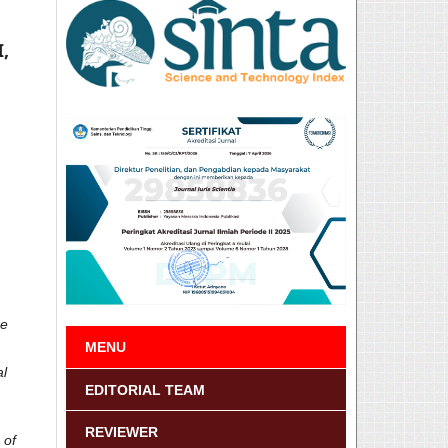
,
he
MENU
al
EDITORIAL TEAM
REVIEWER
 of