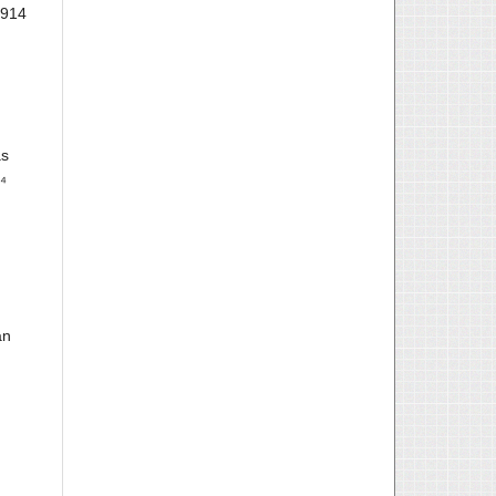
1914
as
⁴
an