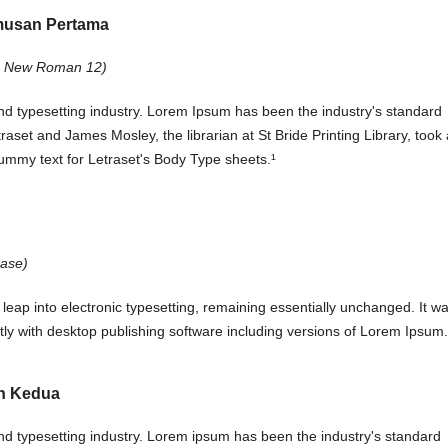
umusan Pertama
es New Roman 12)
nd typesetting industry. Lorem Ipsum has been the industry's standard
set and James Mosley, the librarian at St Bride Printing Library, took 
ummy text for Letraset's Body Type sheets.¹
Case)
leap into electronic typesetting, remaining essentially unchanged. It w
ly with desktop publishing software including versions of Lorem Ipsum.
n Kedua
nd typesetting industry. Lorem ipsum has been the industry's standard