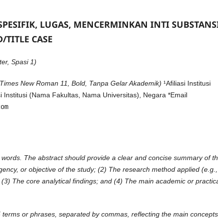
SPESIFIK, LUGAS, MENCERMINKAN INTI SUBSTANSI
/TITLE CASE
er, Spasi 1)
(Times New Roman 11, Bold, Tanpa Gelar Akademik)
¹Afiliasi Institusi
i Institusi (Nama Fakultas, Nama Universitas), Negara *Email
com
00 words. The abstract should provide a clear and concise summary of t
gency, or objective of the study; (2) The research method applied (e.g.,
 (3) The core analytical findings; and (4) The main academic or practic
terms or phrases, separated by commas, reflecting the main concepts