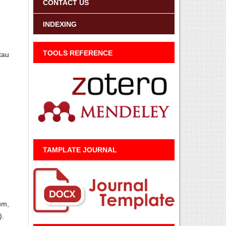
CONTACT US
INDEXING
TOOLS REFERENCE
tau
TAMPLATE JOURNAL
um,
).