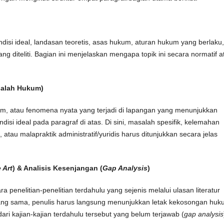
ndisi ideal, landasan teoretis, asas hukum, aturan hukum yang berlaku,
 diteliti. Bagian ini menjelaskan mengapa topik ini secara normatif a
salah Hukum)
um, atau fenomena nyata yang terjadi di lapangan yang menunjukkan
isi ideal pada paragraf di atas. Di sini, masalah spesifik, kelemahan
), atau malapraktik administratif/yuridis harus ditunjukkan secara jelas
 Art
) & Analisis Kesenjangan (
Gap Analysis
)
a penelitian-penelitian terdahulu yang sejenis melalui ulasan literatur
yang sama, penulis harus langsung menunjukkan letak kekosongan huk
i kajian-kajian terdahulu tersebut yang belum terjawab (
gap analysis