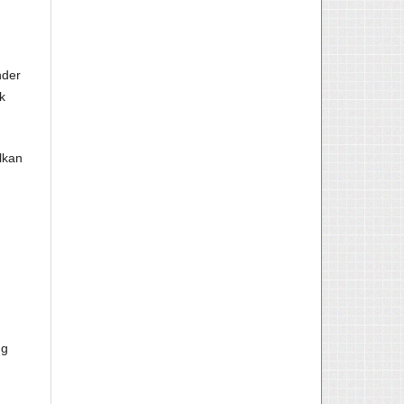
nder
k
lkan
ng