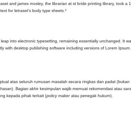
et and james mosley, the librarian at st bride printing library, took a 
ext for letraset's body type sheets.³
leap into electronic typesetting, remaining essentially unchanged. It w
ly with desktop publishing software including versions of Lorem Ipsum.
ptual atas seluruh rumusan masalah secara ringkas dan padat (bukan
hasan). Bagian akhir kesimpulan wajib memuat rekomendasi atau sar
ng kepada pihak terkait (
policy maker
atau penegak hukum).