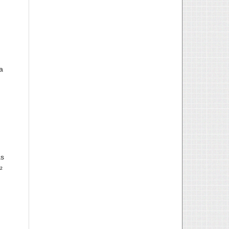
a
as
²